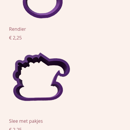
Snel overzicht
Rendier
Prijs
€ 2,25
Snel overzicht
Slee met pakjes
Prijs
€ 2,25