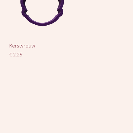
Snel overzicht
Kerstvrouw
Prijs
€ 2,25