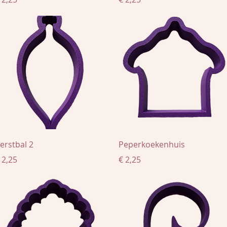
Snel overzicht
Snel overzicht
erstbal 2
Peperkoekenhuis
rijs
Prijs
 2,25
€ 2,25