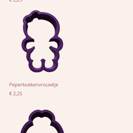
Snel overzicht
Peperkoekenvrouwtje
Prijs
€ 2,25