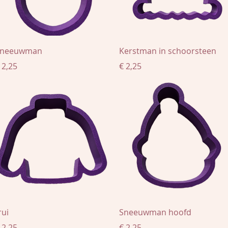
Snel overzicht
Snel overzicht
neeuwman
Kerstman in schoorsteen
rijs
Prijs
 2,25
€ 2,25
Snel overzicht
Snel overzicht
rui
Sneeuwman hoofd
rijs
Prijs
 2,25
€ 2,25