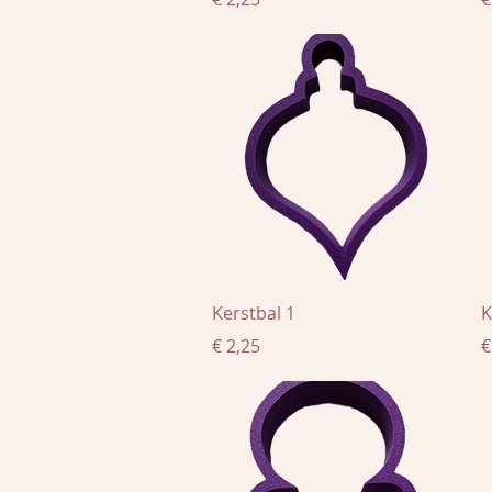
Snel overzicht
Kerstbal 1
K
Prijs
P
€ 2,25
€