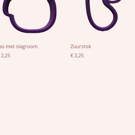
Snel overzicht
Snel overzicht
as met slagroom
Zuurstok
rijs
Prijs
 2,25
€ 2,25