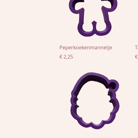
Snel overzicht
Peperkoekenmannetje
T
Prijs
P
€ 2,25
€