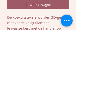
In winkelwagen
De koekuitstekers worden 3D-geprint
met voedelveilig filament.
Je was ze best met de hand af op
maximum 60 graden!
Elke koekuitsteker is in verschillende
maten te verkrijgen.
Makkelijkheidshalve kan je kiezen uit:
klein: 5 à 6 cm lang
medium: ongeveer 7 à 8 lang
groot: ongeveer 9 à 10 cm lang
Bovendien vind je op de zijkant van
elke koekuitsteker de naam! Zo moet
je nooit meer zoeken naar welke
vorm dit nu weer was.