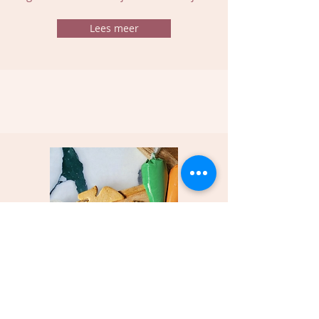
Lees meer
Doe-het-zelfpakket koekjes