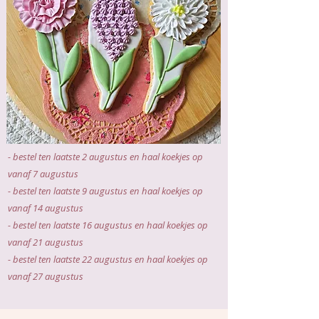
Ze zijn ook de ideale traktatie om je kind te
trakteren voor zijn harde werk op school het
voorbije schooljaar!
Bestel de koekjes uit de webshop minstens
1
week op voorhand
!
Voor de maand
augustus
gelden volgende
besteldata:
- bestel ten laatste 2 augustus en haal koekjes op
vanaf 7 augustus
- bestel ten laatste 9 augustus en haal koekjes op
vanaf 14 augustus
- bestel ten laatste 16 augustus en haal koekjes op
vanaf 21 augustus
- bestel ten laatste 22 augustus en haal koekjes op
vanaf 27 augustus