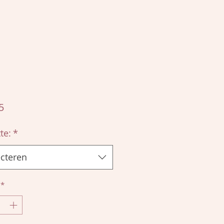
Prijs
5
te:
*
ecteren
*