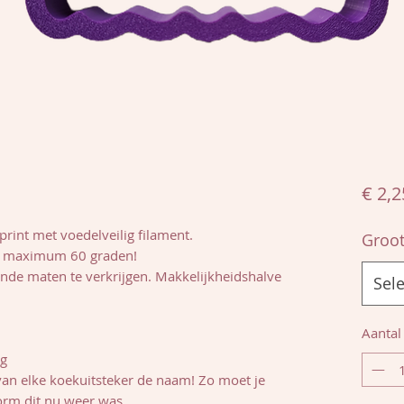
€ 2,2
rint met voedelveilig filament.
Groot
op maximum 60 graden!
lende maten te verkrijgen. Makkelijkheidshalve
Sel
Aantal
ng
van elke koekuitsteker de naam! Zo moet je
orm dit nu weer was.