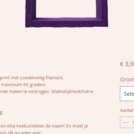
€ 3,0
rint met voedelveilig filament.
Groot
op maximum 60 graden!
lende maten te verkrijgen. Makkelijkheidshalve
Sel
Aantal
ng
van elke koekuitsteker de naam! Zo moet je
orm dit nu weer was.