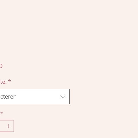
Prijs
0
te:
*
ecteren
*