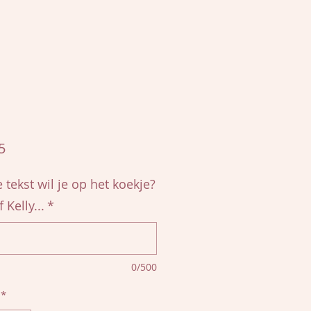
Prijs
5
 tekst wil je op het koekje?
f Kelly...
*
0/500
*