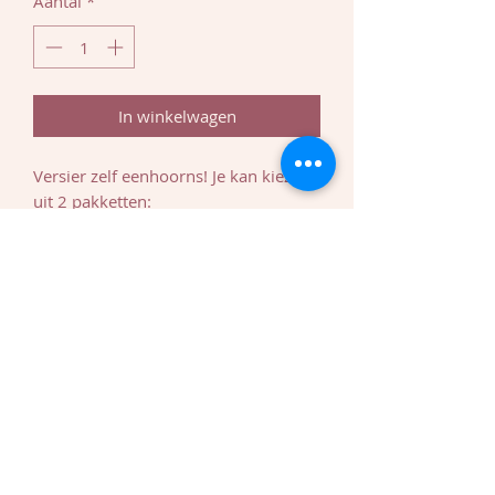
Aantal
*
In winkelwagen
Versier zelf eenhoorns! Je kan kiezen
uit 2 pakketten:
- 6 koeken, 4 zakjes icing en 1 potje
sprinkles= 13.5 euro
- 12 koeken, 4 zakjes icing en 2 potjes
sprinkles= 21,5 euro
Wil je het oogje en mondje er ook op
tekenen met een zwarte, eetbare stift
en heb je er nog geen? Voor 2 euro
kan je er eentje bij bestellen.
Bij dit setje hoort geen stappenplan.