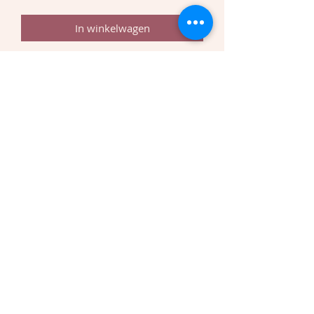
In winkelwagen
Antwerpse pinguins
Vernoemd naar de bekende
Antwerpse koekjes. Kan aangepast
worden naargelang het thema indien
mogelijk bv. Antwerpse leeuwen,
flamingo's, enzovoort.
PRODUCTGEGEVENS
Dit is ruimte voor productgegevens.
Hier kunt u meer gegevens kwijt over
uw product, zoals de maat, het
materiaal, gebruiksinstructies
BE0788 173 104
enzovoort. U kunt er ook schrijven
Bijzondere vrijstellingsregeling kleine ondernemingen
waarom dit product zo bijzonder is
©2024 door Kelly's Koekies te Oud-Turnhout