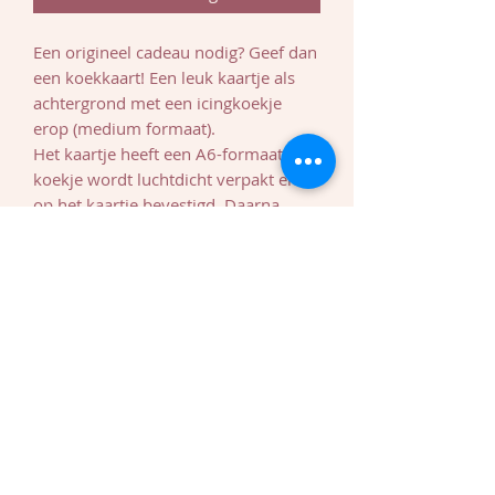
Een origineel cadeau nodig? Geef dan
een koekkaart! Een leuk kaartje als
achtergrond met een icingkoekje
erop (medium formaat).
Het kaartje heeft een A6-formaat. Het
koekje wordt luchtdicht verpakt en
op het kaartje bevestigd. Daarna
wordt het nog in een plastic
verpakking verpakt.
Bestel de koekkaart minstens 1 week
op voorhand of koop het in
Arendonk bij concept creatief in de
winkel.
Royal icingkoekjes blijven luchtdicht
verpakt tot 3 maanden goed
Allergenen: