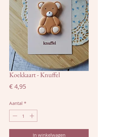
Koekkaart - Knuffel
Prijs
€ 4,95
Aantal
*
In winkelwagen