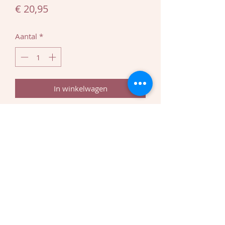
Prijs
€ 20,95
Aantal
*
In winkelwagen
Een boeketje bloemen om aan
iemand te geven of om je tafel op te
fleuren tijdens bezoek?
Dit bloemenboeketje bevat vijf grote
koekjes die individueel verpakt
worden. Samen worden ze als een
boeketje bloemen verpakt in een
mooie witte doos.
Bestel de koekjes minstens een week